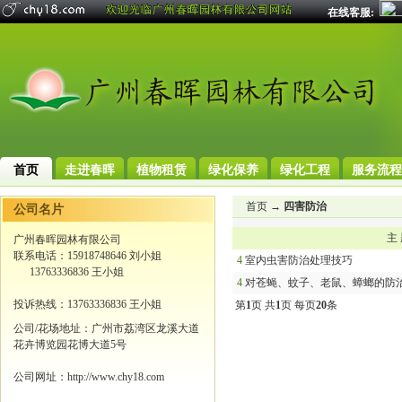
在线客服:
首页
走进春晖
植物租赁
绿化保养
绿化工程
服务流程
首页
→
四害防治
公司名片
主
广州春晖园林有限公司
联系电话：15918748646 刘小姐
4
室内虫害防治处理技巧
13763336836 王小姐
4
对苍蝇、蚊子、老鼠、蟑螂的防
投诉热线：13763336836 王小姐
第
1
页 共
1
页 每页
20
条
公司/花场地址：广州市荔湾区龙溪大道
花卉博览园花博大道5号
公司网址：http://www.chy18.com