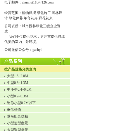
电子邮件：chunhui118@126.com
经营范围：植物租摆 绿化施工 园林设
计 绿化保养 年宵花卉 鲜花花束
公司资质：城市园林绿化三级企业资
质
我们不仅提供花木，更注重提供持续
优美的室内、外环境。
公司微信公众号：gzchyl
按产品规格分类查询
大型1.5~2.0M
中型0.8~1.3M
中小型0.4~0.6M
小型0.2~0.3M
迷你小型0.2M以下
垂吊植物
垂吊组合盆栽
小型造型盆景
大型造型盆景